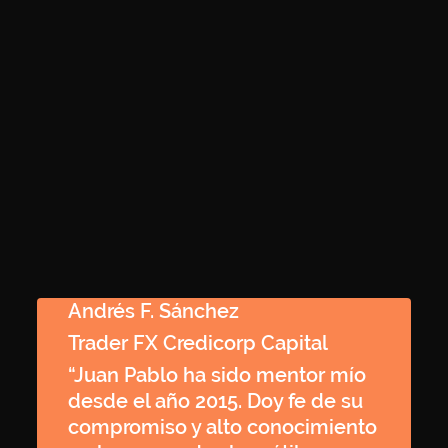
Andrés F. Sánchez
Trader FX Credicorp Capital
“Juan Pablo ha sido mentor mío
desde el año 2015. Doy fe de su
compromiso y alto conocimiento