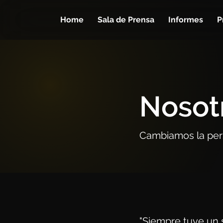
Home
Sala de Prensa
Informes
P
Nosot
Cambiamos la persp
"Siempre tuve un s