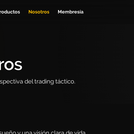
roductos
Nosotros
Membresía
ros
ectiva del trading táctico.
ueño y una visión clara de vida.