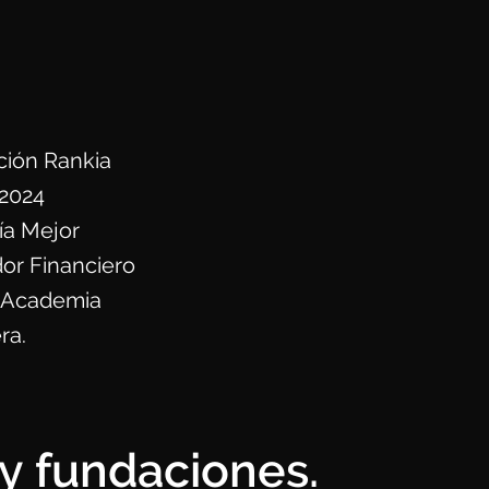
ión Rankia
2024
ía Mejor
or Financiero
 Academia
ra.
y fundaciones.