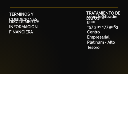
TRATAMIENTO DE
TÉRMINOS Y
soporte@ttradin
DATOS
CONDICIONES
DISCLAIMER DE
g.co
INFORMACIÓN
+57 301 1779063
FINANCIERA
Centro
Empresarial
Platinum - Alto
Tesoro