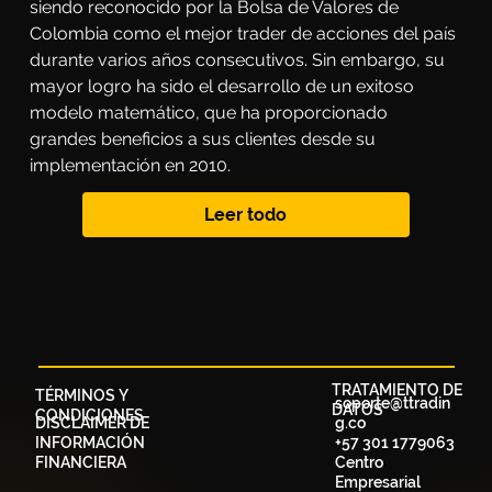
siendo reconocido por la Bolsa de Valores de 
Colombia como el mejor trader de acciones del país 
durante varios años consecutivos. Sin embargo, su 
mayor logro ha sido el desarrollo de un exitoso 
modelo matemático, que ha proporcionado 
grandes beneficios a sus clientes desde su 
implementación en 2010.
Leer todo
TRATAMIENTO DE
TÉRMINOS Y
soporte@ttradin
DATOS
CONDICIONES
DISCLAIMER DE
g.co
INFORMACIÓN
+57 301 1779063
FINANCIERA
Centro
Empresarial