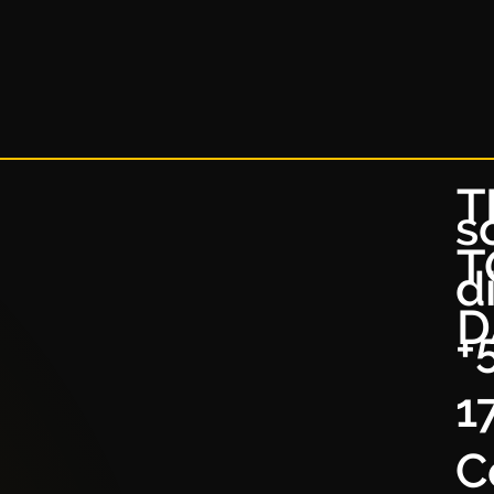
T
s
T
d
D
+
1
C