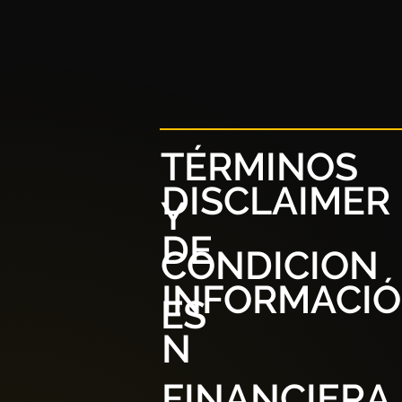
TÉRMINOS
DISCLAIMER
Y
DE
CONDICION
INFORMACIÓ
ES
N
FINANCIERA