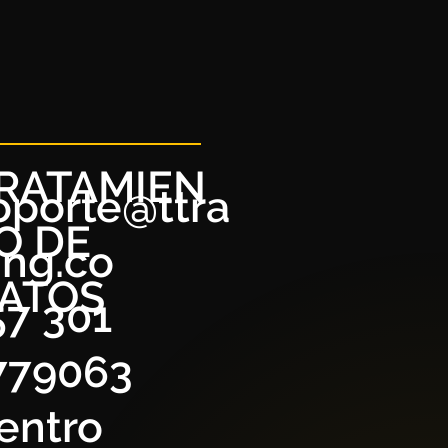
RATAMIEN
oporte@ttra
O DE
ing.co
ATOS
57 301
779063
entro