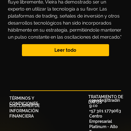
fluye libremente, Vieira ha demostrado ser un 
experto en utilizar la tecnología a su favor. Las 
plataformas de trading, señales de inversión y otros 
desarrollos tecnológicos han sido incorporados 
hábilmente en su estrategia, permitiéndole mantener 
un pulso constante en las oscilaciones del mercado."
Leer todo
TRATAMIENTO DE
TÉRMINOS Y
soporte@ttradin
DATOS
CONDICIONES
DISCLAIMER DE
g.co
INFORMACIÓN
+57 301 1779063
FINANCIERA
Centro
Empresarial
Platinum - Alto