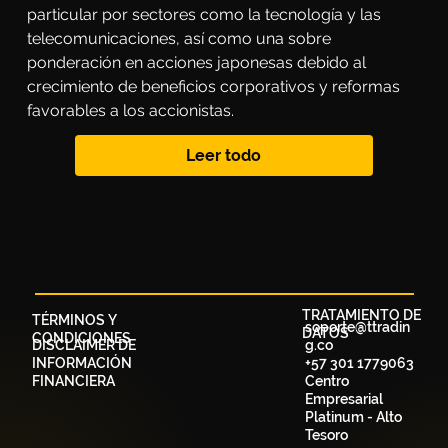
particular por sectores como la tecnología y las 
telecomunicaciones, así como una sobre 
ponderación en acciones japonesas debido al 
crecimiento de beneficios corporativos y reformas 
favorables a los accionistas.
Leer todo
TRATAMIENTO DE
TÉRMINOS Y
soporte@ttradin
DATOS
CONDICIONES
DISCLAIMER DE
g.co
INFORMACIÓN
+57 301 1779063
FINANCIERA
Centro
Empresarial
Platinum - Alto
Tesoro