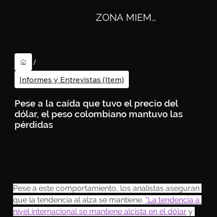
ZONA MIEMBROS
/
Informes y Entrevistas (Item)
Pese a la caída que tuvo el precio del
dólar, el peso colombiano mantuvo las
pérdidas
Pese a este comportamiento, los analistas aseguran 
que la tendencia al alza se mantiene. 
“La tendencia a 
nivel internacional se mantiene alcista en el dólar
 y 