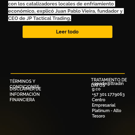
con los catalizadores locales de enfriamiento 
económico, explicó Juan Pablo Vieira, fundador y 
CEO de JP Tactical Trading.
Leer todo
TRATAMIENTO DE
TÉRMINOS Y
soporte@ttradin
DATOS
CONDICIONES
DISCLAIMER DE
g.co
INFORMACIÓN
+57 301 1779063
FINANCIERA
Centro
Empresarial
Platinum - Alto
Tesoro