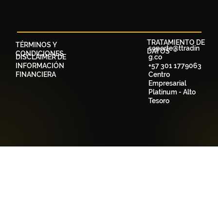
TRATAMIENTO DE
TÉRMINOS Y
soporte@ttradin
DATOS
CONDICIONES
DISCLAIMER DE
g.co
INFORMACIÓN
+57 301 1779063
FINANCIERA
Centro
Empresarial
Platinum - Alto
Tesoro