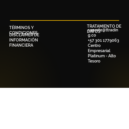
TRATAMIENTO DE
TÉRMINOS Y
soporte@ttradin
DATOS
CONDICIONES
DISCLAIMER DE
g.co
INFORMACIÓN
+57 301 1779063
FINANCIERA
Centro
Empresarial
Platinum - Alto
Tesoro